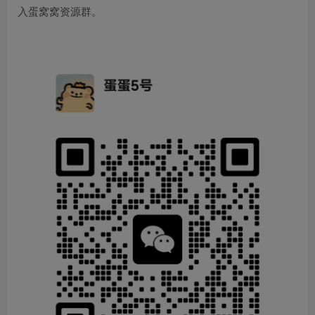
入蛋窝窝资源群。