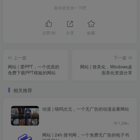
喜欢就支持一下吧
点赞
28
分享
收藏
上一篇
下一篇
网站 | 爱PPT，一个优质的
网站 | 致美化，Windows桌
免费下载PPT模板的网站
面美化资源分享
相关推荐
动漫 | 喵呜次元，一个无广告的动漫追番网站
1.2W+
网站 | 24h 搜书网，一个免费无广告的电子书