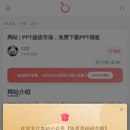
首页
干货
正文
网站 | PPT超级市场，免费下载PPT模板
CDD
关注
2年前更新
1159
28
超值限时套餐，19元225G运营商正规大流量卡
点击立即领取
网站介绍
PPT 超级市场是一个完全免费的 PPT模板下载网站，网站无
需注册登录即可免费下载。网站里面的PPT模板来源于作者
投稿+本站原创+素材购买，所以非常精美，质量都是极高。
欢迎关注本站公众号【陈蛋蛋碎碎念啊】