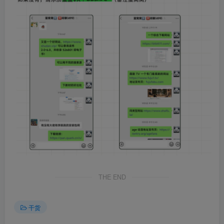
THE END
干货