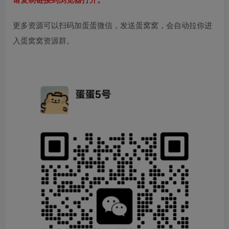
更多资源可以扫码加蛋蛋微信，发送蛋窝窝，会自动拉你进
入蛋窝窝资源群。