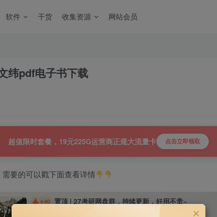
软件
干货
收集资源
网站会员
文纬pdf电子书下载
超值限时套餐，19元225G运营商正规大流量卡
点击立即领取
，需要的可以戳下面查看详情
置顶 | 27考研网盘群，持续更新，好用不贵~
40
￥