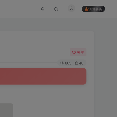
开通会员
关注
805
46