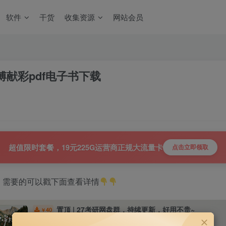
软件
干货
收集资源
网站会员
傅献彩pdf电子书下载
超值限时套餐，19元225G运营商正规大流量卡
点击立即领取
，需要的可以戳下面查看详情
置顶 | 27考研网盘群，持续更新，好用不贵~
40
￥