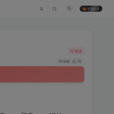
开通会员
关注
646
70