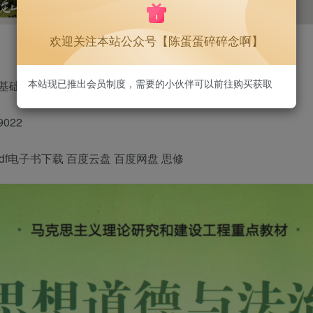
1.3W+
75
欢迎关注本站公众号【陈蛋蛋碎碎念啊】
本站现已推出会员制度，需要的小伙伴可以前往购买获取
础2021升级版 新版两课教材 马工程重点教材 思修2023版
022
df电子书下载 百度云盘 百度网盘 思修