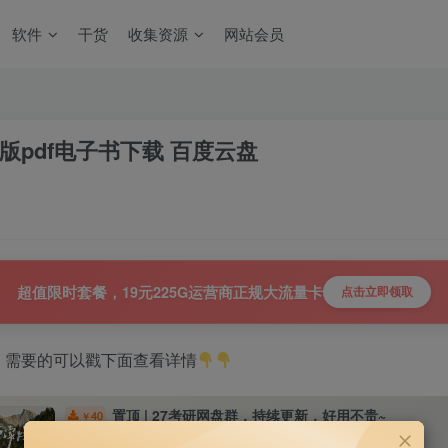
软件
干货
收集资源
网站会员
年版pdf电子书下载 百度云盘
超值限时套餐，19元225G运营商正规大流量卡
点击立即领取
，需要的可以戳下面查看详情
置顶 | 27考研网盘群，持续更新，好用不贵~
40
￥