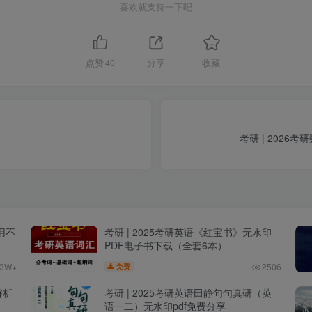
喜欢就支持一下吧
点赞
40
分享
收藏
考研 | 202
用不
考研 | 2025考研英语《红宝书》无水印
PDF电子书下载（全套6本）
.3W+
2506
免费
解析
考研 | 2025考研英语田静句句真研（英
语一二）无水印pdf免费分享