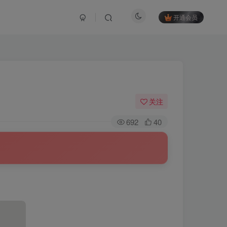
开通会员
关注
692
40