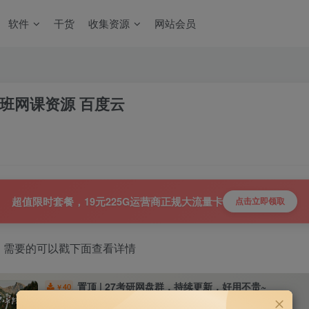
软件
干货
收集资源
网站会员
程班网课资源 百度云
超值限时套餐，19元225G运营商正规大流量卡
点击立即领取
，需要的可以戳下面查看详情
置顶 | 27考研网盘群，持续更新，好用不贵~
40
￥