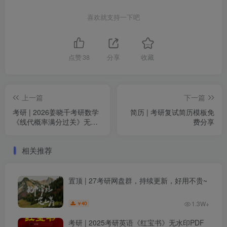
喜欢就支持一下吧
点赞
38
分享
收藏
上一篇
下一篇
考研 | 2026姜晓千考研数学
简历 | 考研复试简历模板免
《线代概率满分过关》无水
费分享
印pdf
相关推荐
置顶 | 27考研网盘群，持续更新，好用不贵~
1.3W+
40
￥
考研 | 2025考研英语《红宝书》无水印PDF