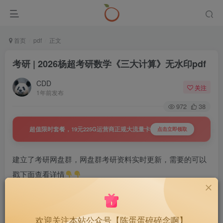
首页
pdf
正文
考研 | 2026杨超考研数学《三大计算》无水印pdf
CDD
关注
1年前发布
972
38
超值限时套餐，19元225G运营商正规大流量卡
点击立即领取
建立了考研网盘群，网盘群考研资料实时更新，需要的可以
戳下面查看详情
置顶 | 27考研网盘群，持续更新，
40
￥
好用不贵~
欢迎关注本站公众号【陈蛋蛋碎碎念啊】
1.3W+