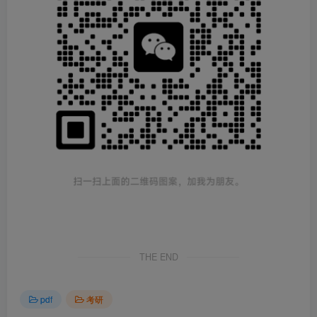
THE END
pdf
考研