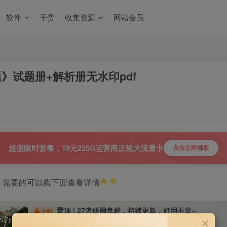
软件
干货
收集资源
网站会员
0题》试题册+解析册无水印pdf
超值限时套餐，19元225G运营商正规大流量卡
点击立即领取
，需要的可以戳下面查看详情
置顶 | 27考研网盘群，持续更新，好用不贵~
40
￥