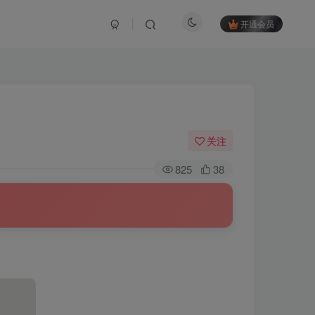
开通会员
关注
825
38