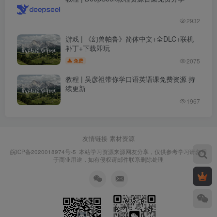
2932
游戏 | 《幻兽帕鲁》简体中文+全DLC+联机
补丁+下载即玩
2075
免费
教程 | 吴彦祖带你学口语英语课免费资源 持
续更新
1967
友情链接
素材资源
皖ICP备2020018974号-5
本站学习资源来源网友分享，仅供参考学习请勿用
于商业用途，如有侵权请邮件联系删除处理