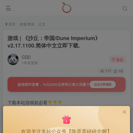
首页
收集资源
正文
游戏 | 《沙丘：帝国/Dune Imperium》
v2.17.1100.简体中文立即下载.
CDD
关注
1年前更新
717
19
超值限时套餐，19元225G运营商正规大流量卡
点击立即领取
下载本站游戏前必看
游戏 | 游戏运行库+解密工具+WinRar解压
软件
欢迎关注本站公众号【陈蛋蛋碎碎念啊】
1491