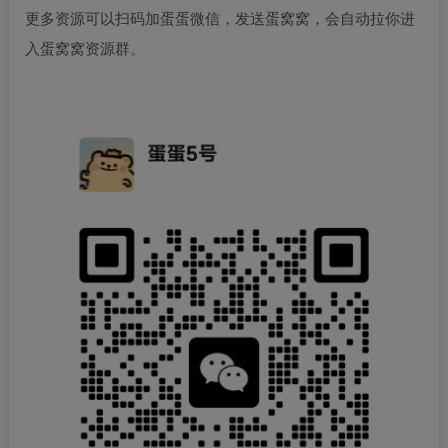
更多资源可以扫码加蛋蛋微信，发送蛋窝窝，会自动拉你进
入蛋窝窝资源群。