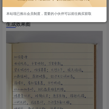
如果你有较长的文本，想将多页转换为手写体并下载为单个
PDF 文件，也可以使用它。
本站现已推出会员制度，需要的小伙伴可以前往购买获取
生成效果图