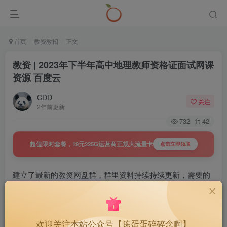
首页
教资教招
正文
教资 | 2023年下半年高中地理教师资格证面试网课
资源 百度云
CDD
关注
2年前更新
732
42
超值限时套餐，19元225G运营商正规大流量卡
点击立即领取
建立了最新的教资网盘群，群里资料持续持续更新，需要的
可以戳下面
教资 | 2024年下半年教资网盘群，
19
￥
欢迎关注本站公众号【陈蛋蛋碎碎念啊】