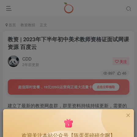
首页
教资教招
正文
教资 | 2023年下半年初中美术教师资格证面试网课
资源 百度云
CDD
关注
2年前更新
897
46
超值限时套餐，19元225G运营商正规大流量卡
点击立即领取
建立了最新的教资网盘群，群里资料持续持续更新，需要的
可以戳下面
教资 | 2024年下半年教资网盘群，
19
￥
欢迎关注本站公众号【陈蛋蛋碎碎念啊】