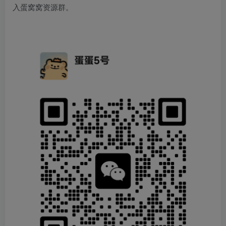
入蛋窝窝资源群。