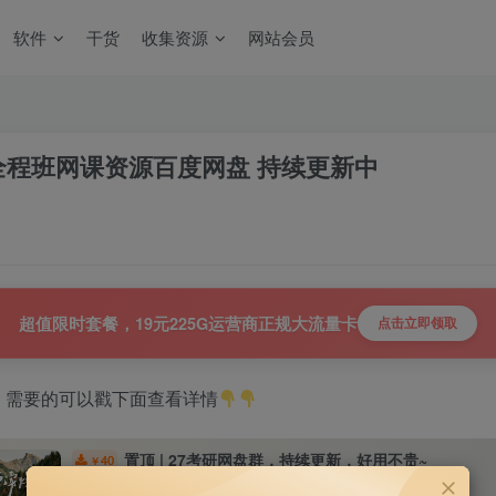
软件
干货
收集资源
网站会员
力学全程班网课资源百度网盘 持续更新中
超值限时套餐，19元225G运营商正规大流量卡
点击立即领取
，需要的可以戳下面查看详情
置顶 | 27考研网盘群，持续更新，好用不贵~
40
￥