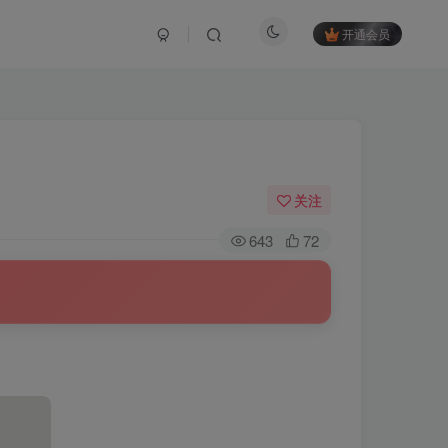
开通会员
关注
643
72