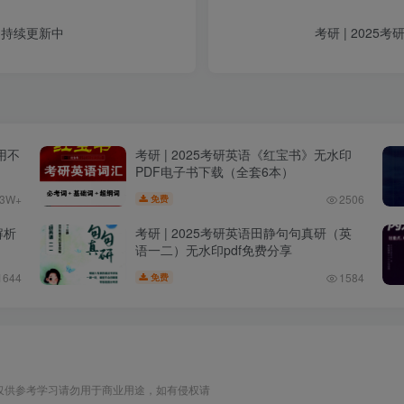
 持续更新中
考研 | 202
用不
考研 | 2025考研英语《红宝书》无水印
PDF电子书下载（全套6本）
.3W+
2506
免费
解析
考研 | 2025考研英语田静句句真研（英
语一二）无水印pdf免费分享
1644
1584
免费
仅供参考学习请勿用于商业用途，如有侵权请