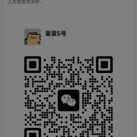
入蛋窝窝资源群。