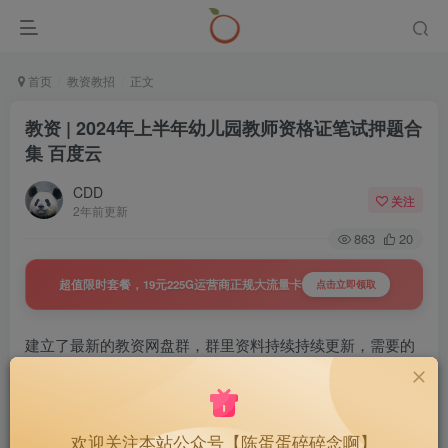
首页
教资教招
正文
教资 | 2024年上半年幼儿园教师资格证笔试押题合
集 百度云
CDD
关注
2年前更新
863
20
超值限时套餐，19元225G运营商正规大流量卡
点击立即领取
建立了最新的教资网盘群，群里资料持续持续更新，需要的
可以戳下面
教资 | 2024年下半年教资网盘群，
19
￥
欢迎关注本站公众号【陈蛋蛋碎碎念啊】