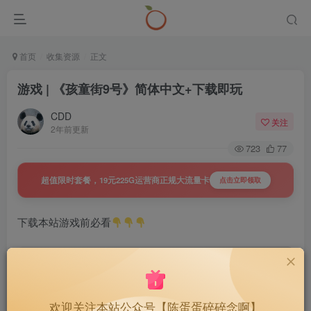
首页
收集资源
正文
游戏 | 《孩童街9号》简体中文+下载即玩
CDD
关注
2年前更新
723
77
超值限时套餐，19元225G运营商正规大流量卡
点击立即领取
下载本站游戏前必看
游戏 | 游戏运行库+解密工具+WinRar解压
软件
1491
欢迎关注本站公众号【陈蛋蛋碎碎念啊】