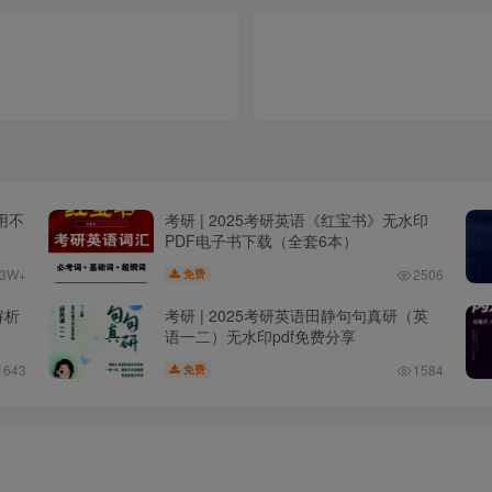
用不
考研 | 2025考研英语《红宝书》无水印
PDF电子书下载（全套6本）
.3W+
2506
免费
解析
考研 | 2025考研英语田静句句真研（英
语一二）无水印pdf免费分享
1643
1584
免费