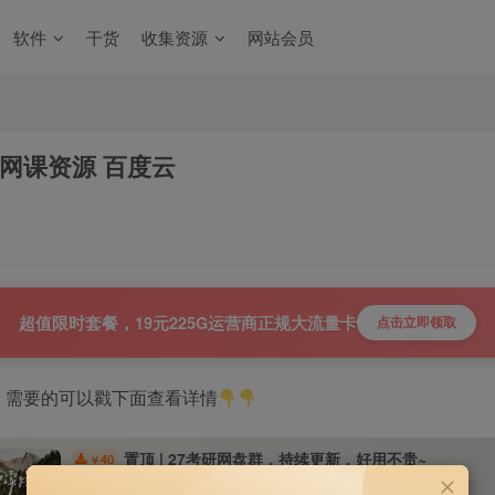
软件
干货
收集资源
网站会员
班网课资源 百度云
超值限时套餐，19元225G运营商正规大流量卡
点击立即领取
，需要的可以戳下面查看详情
置顶 | 27考研网盘群，持续更新，好用不贵~
40
￥