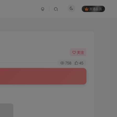
开通会员
关注
758
45