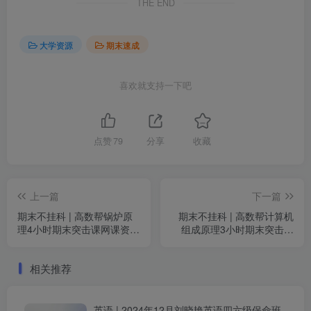
THE END
大学资源
期末速成
喜欢就支持一下吧
点赞
79
分享
收藏
上一篇
下一篇
期末不挂科 | 高数帮锅炉原
期末不挂科 | 高数帮计算机
理4小时期末突击课网课资源
组成原理3小时期末突击课
百度云
（新版）网课资源 百度云
相关推荐
英语 | 2024年12月刘晓艳英语四六级保命班