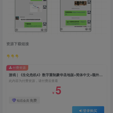
资源下载链接
付费资源
游戏 | 《生化危机4》数字重制豪华圣地版+简体中文+额外内容+修改器+下载即玩
此内容为付费资源，请付费后查看
5
￥
免费
钻石会员
登录购买