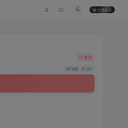
开通会员
关注
928
23