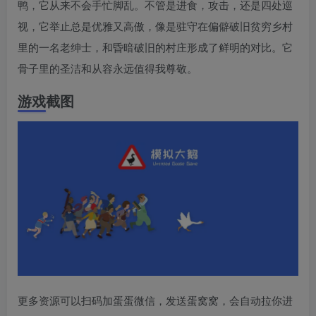
鸭，它从来不会手忙脚乱。不管是进食，攻击，还是四处巡
视，它举止总是优雅又高傲，像是驻守在偏僻破旧贫穷乡村
里的一名老绅士，和昏暗破旧的村庄形成了鲜明的对比。它
骨子里的圣洁和从容永远值得我尊敬。
游戏截图
更多资源可以扫码加蛋蛋微信，发送蛋窝窝，会自动拉你进