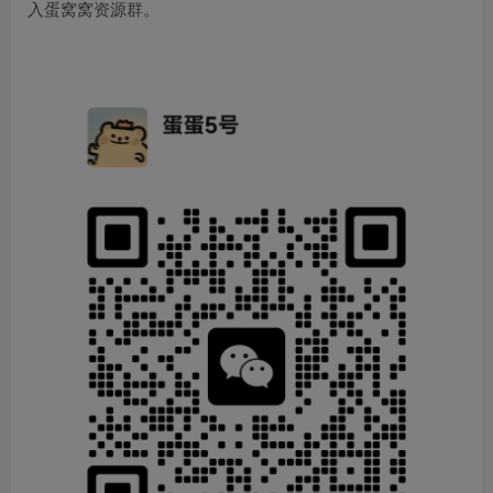
入蛋窝窝资源群。