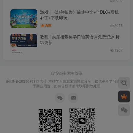
2932
游戏 | 《幻兽帕鲁》简体中文+全DLC+联机
补丁+下载即玩
2075
免费
教程 | 吴彦祖带你学口语英语课免费资源 持
续更新
1967
友情链接
素材资源
皖ICP备2020018974号-5
本站学习资源来源网友分享，仅供参考学习请勿用
于商业用途，如有侵权请邮件联系删除处理