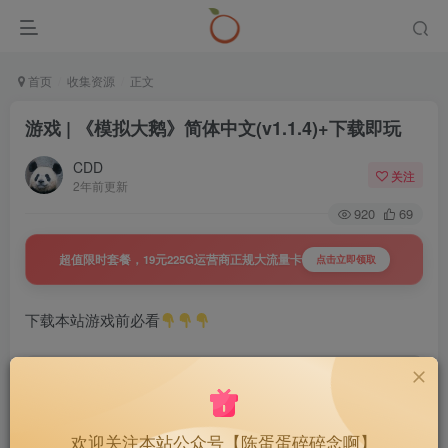
首页
收集资源
正文
游戏 | 《模拟大鹅》简体中文(v1.1.4)+下载即玩
CDD
关注
2年前更新
920
69
超值限时套餐，19元225G运营商正规大流量卡
点击立即领取
下载本站游戏前必看
游戏 | 游戏运行库+解密工具+WinRar解压
软件
1491
欢迎关注本站公众号【陈蛋蛋碎碎念啊】