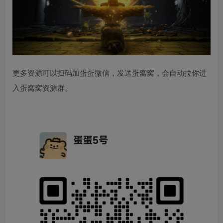
更多资源可以扫码加蛋蛋微信，发送蛋窝窝，会自动拉你进
入蛋窝窝资源群。