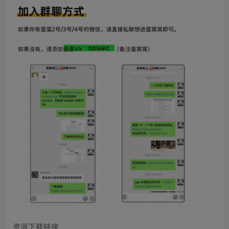
资源下载链接