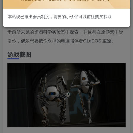
Portal 2 的单人游戏部分带来充满活力的新角色、一大堆新
本站现已推出会员制度，需要的小伙伴可以前往购买获取
鲜的解谜元素，以及更大、更加曲折的测验室。玩家将可以
于前所未见的光圈科学实验室中探索，并且与在原游戏中导
引你，偶尔想要把你杀掉的电脑陪伴者GLaDOS 重逢。
游戏截图