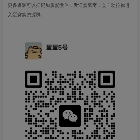
更多资源可以扫码加蛋蛋微信，发送蛋窝窝，会自动拉你进
入蛋窝窝资源群。