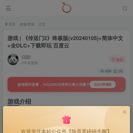
首页
收集资源
正文
游戏 | 《传送门2》终极版(v20240105)+简体中文
+全DLC+下载即玩 百度云
CDD
关注
2年前更新
906
26
超值限时套餐，19元225G运营商正规大流量卡
点击立即领取
游戏介绍
Portal 2 用创新的游戏内容、故事以及最初Portal 那赢得超过
70 项以上业界奖项般的配乐打造出另一个大奖赢家的继承
欢迎关注本站公众号【陈蛋蛋碎碎念啊】
者。