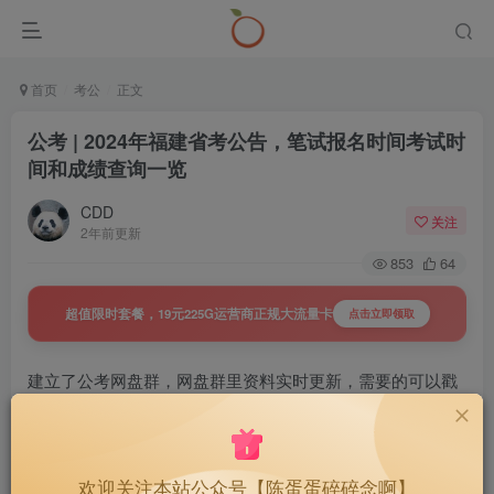
首页
考公
正文
公考 | 2024年福建省考公告，笔试报名时间考试时
间和成绩查询一览
CDD
关注
2年前更新
853
64
超值限时套餐，19元225G运营商正规大流量卡
点击立即领取
建立了公考网盘群，网盘群里资料实时更新，需要的可以戳
下面查看详情
置顶 | 公考教招网盘群，持续更
40
￥
欢迎关注本站公众号【陈蛋蛋碎碎念啊】