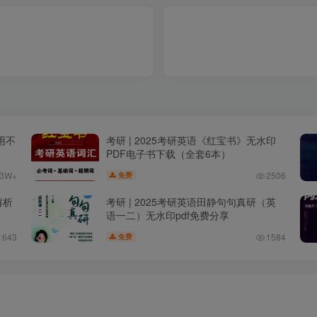
用不
考研 | 2025考研英语《红宝书》无水印
PDF电子书下载（全套6本）
.3W+
2506
免费
解析
考研 | 2025考研英语田静句句真研（英
语一二）无水印pdf免费分享
1643
1584
免费