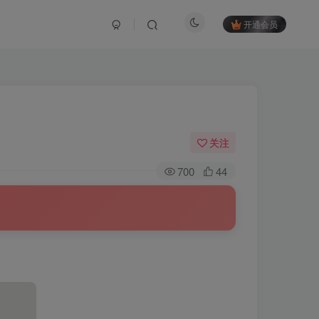
开通会员
关注
700
44