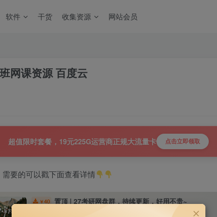
软件
干货
收集资源
网站会员
程班网课资源 百度云
超值限时套餐，19元225G运营商正规大流量卡
点击立即领取
，需要的可以戳下面查看详情
置顶 | 27考研网盘群，持续更新，好用不贵~
40
￥