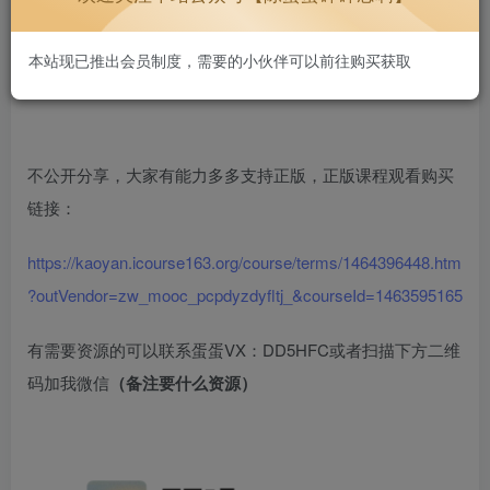
本站现已推出会员制度，需要的小伙伴可以前往购买获取
不公开分享，大家有能力多多支持正版，正版课程观看购买
链接：
https://kaoyan.icourse163.org/course/terms/1464396448.htm
?outVendor=zw_mooc_pcpdyzdyfltj_&courseId=1463595165
有需要资源的可以联系蛋蛋VX：DD5HFC或者扫描下方二维
码加我微信
（备注要什么资源）