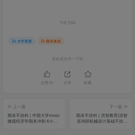
THE END
大学资源
期末速成
喜欢就支持一下吧
点赞
80
分享
收藏
上一篇
下一篇
期末不挂科 | 中国大学mooc
期末不挂科 | 洪智教育|洪智
微观经济学期末冲刺 6小时
咨询部机械设计基础不挂科
突击微观经济学 百度网盘
百度网盘