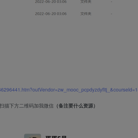
/1466296441.htm?outVendor=zw_mooc_pcpdyzdyfltj_&courseId
者扫描下方二维码加我微信
（备注要什么资源）