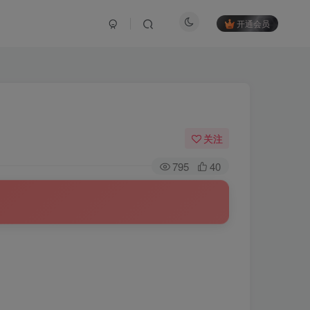
开通会员
关注
795
40