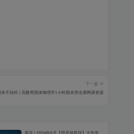
下一篇
期末不挂科 | 高数帮固体物理学1小时期末突击课网课资源
英语 | 2024年6月【我是瑞斯拜】大学英