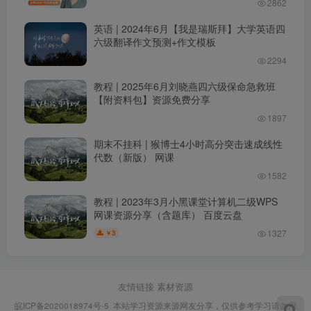
2862
英语 | 2024年6月【我是瑞斯拜】大学英语四
六级翻译作文预测+作文模板
2294
教程 | 2025年6月刘晓燕四六级保命急救班
【附资料包】资源免费分享
1897
期末不挂科 | 猴博士4小时高分突击速成线性
代数（新版） 网课
1582
教程 | 2023年3月小黑课堂计算机二级WPS
网课资源分享（含题库） 百度云盘
1327
3
￥
友情链接
素材资源
皖ICP备2020018974号-5
本站学习资源来源网友分享，仅供参考学习请勿用