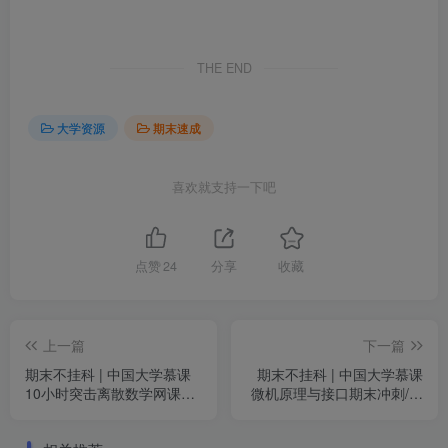
THE END
大学资源
期末速成
喜欢就支持一下吧
点赞
24
分享
收藏
上一篇
下一篇
期末不挂科 | 中国大学慕课
期末不挂科 | 中国大学慕课
10小时突击离散数学网课视
微机原理与接口期末冲刺/考
频 百度网盘
研-8小时突击微机原理与接
口网课 百度网盘