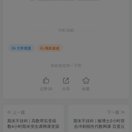
THE END
大学资源
期末速成
喜欢就支持一下吧
点赞
28
分享
收藏
上一篇
下一篇
期末不挂科 | 高数帮实变函
期末不挂科 | 猴博士2小时突
数4小时期末突击课网课资源
击冲刺线性代数网课 百度云