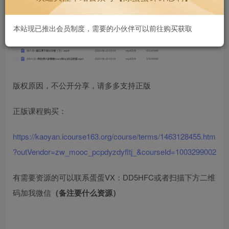
本站现已推出会员制度，需要的小伙伴可以前往购买获取
版权原因，不公开分享，请多多支持正版
正版课程购买：
https://kaoyan.icourse163.org/course/terms/1463128455.htm
?outVendor=zw_mooc_pcpdyzdyfltj_&courseId=1003299002
有需要资源的可以联系蛋蛋VX：DD5HFC或者扫描下方二维
码加我微信
（备注要什么资源）