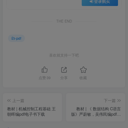
登录购买
THE END
pdf
喜欢就支持一下吧
点赞
39
分享
收藏
上一篇
下一篇
教材 | 机械控制工程基础 王
教材 | 《 数据结构 C语言
朝晖编pdf电子书下载
版》严蔚敏，吴伟民编pdf电
子书下载