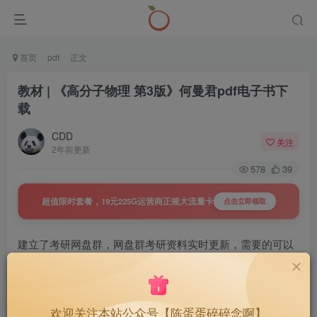
首页
pdf
正文
教材 | 《高分子物理 第3版》何曼君pdf电子书下
载
CDD
关注
2年前更新
578
39
超值限时套餐，19元225G运营商正规大流量卡
点击立即领取
建立了考研网盘群，网盘群考研资料实时更新，需要的可以
戳下面查看详情
置顶 | 27考研网盘群，持续更新，
40
￥
欢迎关注本站公众号【陈蛋蛋碎碎念啊】