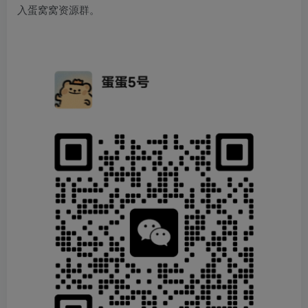
入蛋窝窝资源群。