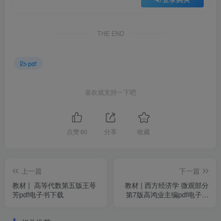
THE END
pdf
喜欢就支持一下吧
点赞
60
分享
收藏
上一篇
下一篇
教材 | 高等代数第五版王萼
教材 | 西方经济学 微观部分
芳pdf电子书下载
第7版高鸿业主编pdf电子书
下载