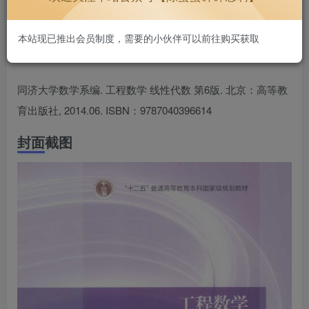
好用不贵~
1.3W+
本站现已推出会员制度，需要的小伙伴可以前往购买获取
同济大学数学系编. 工程数学 线性代数 第6版. 北京：高等教
育出版社, 2014.06. ISBN：9787040396614
封面截图