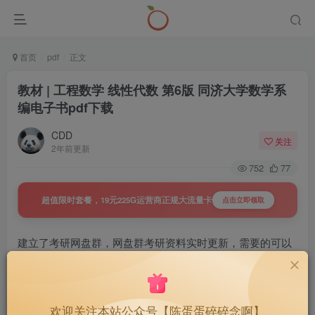
首页
pdf
正文
教材 | 工程数学 线性代数 第6版 同济大学数学系
编电子书pdf下载
CDD
关注
2年前更新
752
77
超值限时套餐，19元225G运营商正规大流量卡
点击立即领取
建立了考研网盘群，网盘群考研资料实时更新，需要的可以
戳下面查看详情
置顶 | 27考研网盘群，持续更新，
40
￥
欢迎关注本站公众号【陈蛋蛋碎碎念啊】