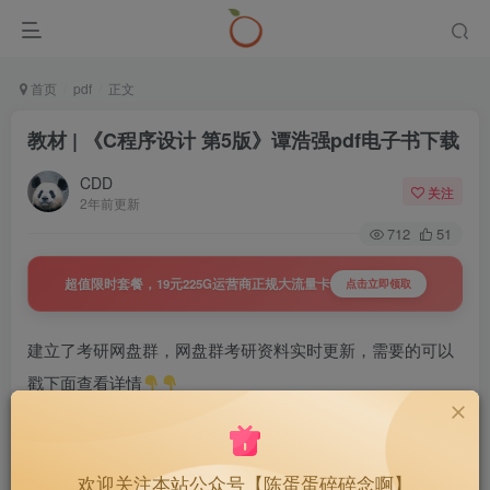
首页
pdf
正文
教材 | 《C程序设计 第5版》谭浩强pdf电子书下载
CDD
关注
2年前更新
712
51
超值限时套餐，19元225G运营商正规大流量卡
点击立即领取
建立了考研网盘群，网盘群考研资料实时更新，需要的可以
戳下面查看详情
置顶 | 27考研网盘群，持续更新，
40
￥
好用不贵~
欢迎关注本站公众号【陈蛋蛋碎碎念啊】
1.3W+