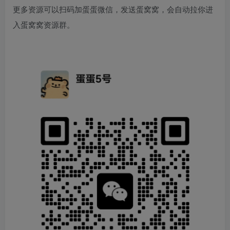
更多资源可以扫码加蛋蛋微信，发送蛋窝窝，会自动拉你进
入蛋窝窝资源群。