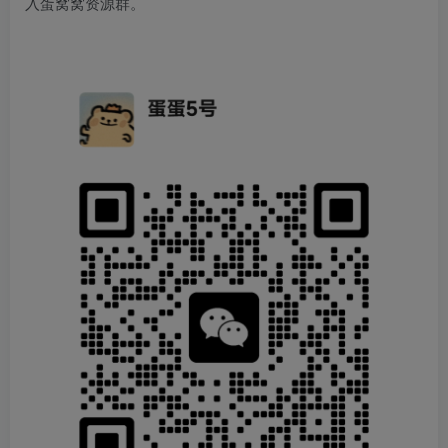
入蛋窝窝资源群。