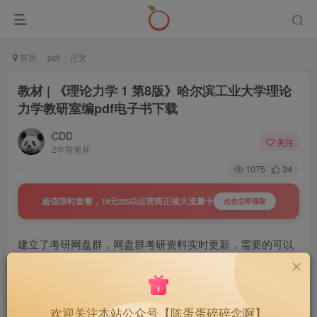
首页
pdf
正文
教材 | 《理论力学 1 第8版》哈尔滨工业大学理论
力学教研室编pdf电子书下载
CDD
关注
2年前更新
1075
34
超值限时套餐，19元225G运营商正规大流量卡
点击立即领取
建立了考研网盘群，网盘群考研资料实时更新，需要的可以
戳下面查看详情
置顶 | 27考研网盘群，持续更新，
40
￥
欢迎关注本站公众号【陈蛋蛋碎碎念啊】