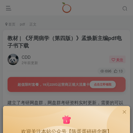
首页
pdf
正文
教材 | 《牙周病学（第四版）》孟焕新主编pdf电
子书下载
CDD
关注
2年前更新
696
13
超值限时套餐，19元225G运营商正规大流量卡
点击立即领取
建立了考研网盘群，网盘群考研资料实时更新，需要的可以
戳下面查看详情
置顶 | 27考研网盘群，持续更新，
40
￥
欢迎关注本站公众号【陈蛋蛋碎碎念啊】