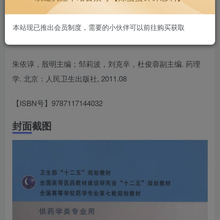
好用不贵~
1.3W+
本站现已推出会员制度，需要的小伙伴可以前往购买获取
朱依谆，殷明主编；邹莉波，刘克辛，杜俊蓉副主编. 药理
学. 北京：人民卫生出版社, 2011.08
【ISBN号】9787117144032
封面截图