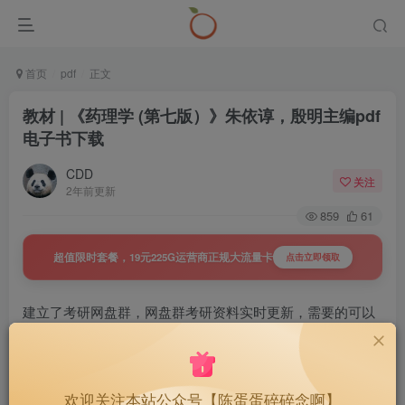
首页
pdf
正文
教材 | 《药理学 (第七版）》朱依谆，殷明主编pdf
电子书下载
CDD
关注
2年前更新
859
61
超值限时套餐，19元225G运营商正规大流量卡
点击立即领取
建立了考研网盘群，网盘群考研资料实时更新，需要的可以
戳下面查看详情
置顶 | 27考研网盘群，持续更新，
40
￥
欢迎关注本站公众号【陈蛋蛋碎碎念啊】