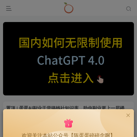
置顶 | 蛋蛋AI副业干货搞钱社知识库，助你副业更上一层楼
2314
置顶
欢迎关注本站公众号【陈蛋蛋碎碎念啊】