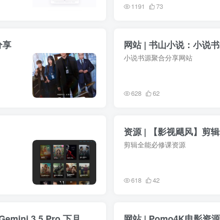
1191
73
分享
网站 | 书山小说：小说
小说书源聚合分享网站
628
62
资源 | 【影视飓风】剪
剪辑全能必修课资源
618
42
信息差 | Google 推出 Gemini 3.5 Flash，Gemini 3.5 Pro 下月上线
网站 | Pomo4K电影