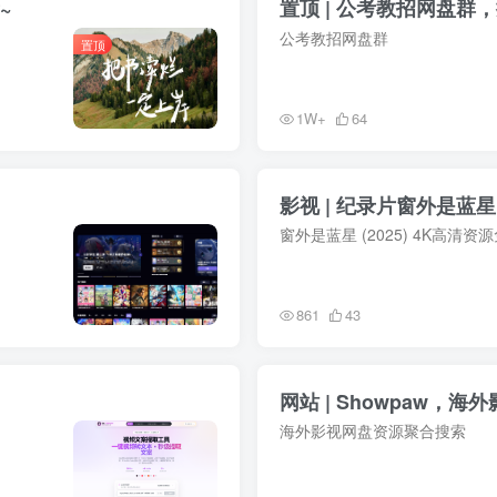
~
置顶 | 公考教招网盘群
公考教招网盘群
置顶
1W+
64
影视 | 纪录片窗外是蓝星 
窗外是蓝星 (2025) 4K高清资
861
43
网站 | Showpaw，
海外影视网盘资源聚合搜索