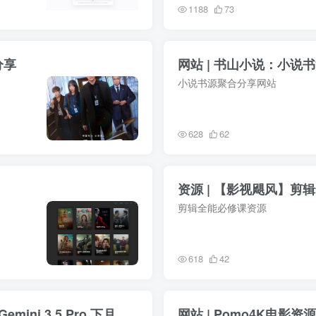
1188
73
分享
网站 | 书山小说：小说
小说书源聚合分享网站
628
62
资源 | 【影视飓风】剪
剪辑全能必修课资源
618
42
信息差 | Google 推出 Gemini 3.5 Flash，Gemini 3.5 Pro 下月上线
网站 | Pomo4K电影